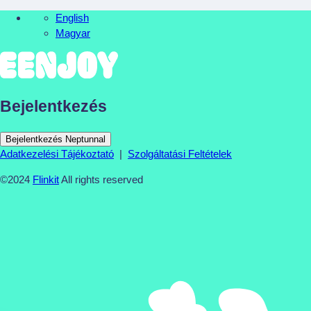
English
Magyar
Bejelentkezés
Bejelentkezés Neptunnal
Adatkezelési Tájékoztató
|
Szolgáltatási Feltételek
©2024
Flinkit
All rights reserved